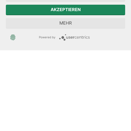
Zum Sächsischen Landtag
AKZEPTIEREN
Forum Mitteleuropa
MEHR
Der Sächsische Integrationsbeauftragte
Powered by