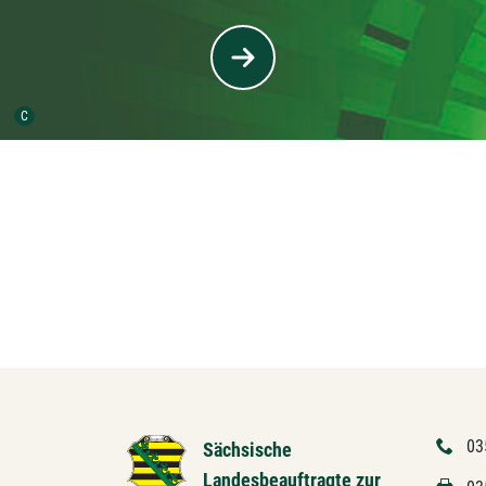
Urheber der Grafik:
C
03
Sächsische
Landesbeauftragte zur