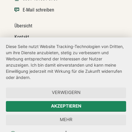
E-Mail schreiben
Übersicht
Kontakt
Diese Seite nutzt Website Tracking-Technologien von Dritten,
Impressum
um ihre Dienste anzubieten, stetig zu verbessern und
Werbung entsprechend der Interessen der Nutzer
Datenschutz
anzuzeigen. Ich bin damit einverstanden und kann meine
Transparenzanspruch
Einwilligung jederzeit mit Wirkung für die Zukunft widerrufen
oder ändern.
Hinweisgeberschutz
VERWEIGERN
Zum Sächsischen Landtag
AKZEPTIEREN
Forum Mitteleuropa
MEHR
Der Sächsische Integrationsbeauftragte