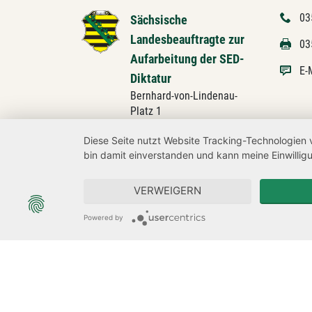
03
Sächsische
Landesbeauftragte zur
03
Aufarbeitung der SED-
E-
Diktatur
Bernhard-von-Lindenau-
Platz 1
01067 Dresden
Diese Seite nutzt Website Tracking-Technologien 
bin damit einverstanden und kann meine Einwilligu
Besucheradresse:
Devrientstraße 1
01067 Dresden
VERWEIGERN
Powered by