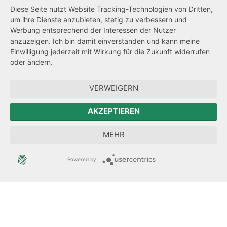
Diese Seite nutzt Website Tracking-Technologien von Dritten,
Impressum
um ihre Dienste anzubieten, stetig zu verbessern und
Werbung entsprechend der Interessen der Nutzer
Datenschutz
anzuzeigen. Ich bin damit einverstanden und kann meine
Transparenzanspruch
Einwilligung jederzeit mit Wirkung für die Zukunft widerrufen
oder ändern.
Hinweisgeberschutz
VERWEIGERN
Zum Sächsischen Landtag
AKZEPTIEREN
Forum Mitteleuropa
MEHR
Der Sächsische Integrationsbeauftragte
Powered by