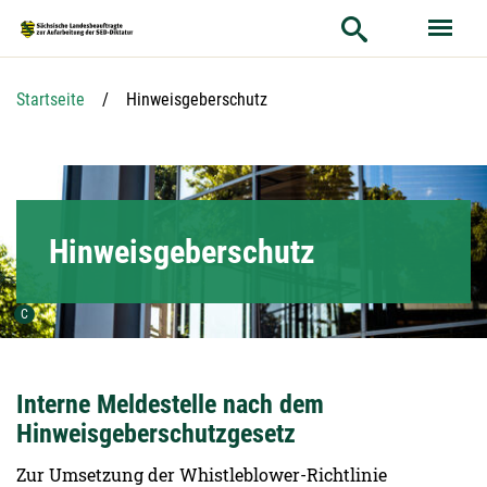
Hauptnavigation
Hauptinhalt
Service
Aktuelle Seite:
Startseite
Hinweisgeberschutz
Hinweisgeberschutz
Urheber der Grafik:
C
Interne Meldestelle nach dem
Hinweisgeberschutzgesetz
Zur Umsetzung der Whistleblower-Richtlinie