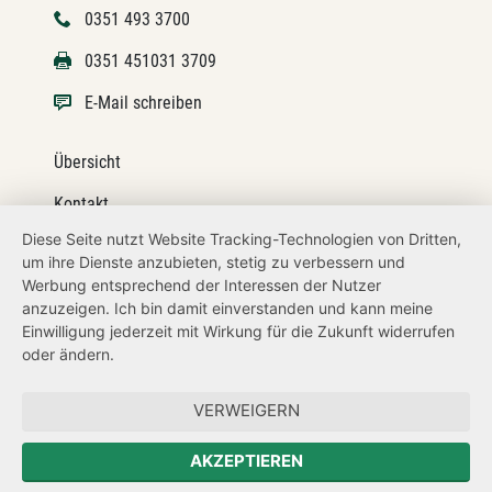
0351 493 3700
0351 451031 3709
E-Mail schreiben
Übersicht
Kontakt
Diese Seite nutzt Website Tracking-Technologien von Dritten,
Impressum
um ihre Dienste anzubieten, stetig zu verbessern und
Werbung entsprechend der Interessen der Nutzer
Datenschutz
anzuzeigen. Ich bin damit einverstanden und kann meine
Transparenzanspruch
Einwilligung jederzeit mit Wirkung für die Zukunft widerrufen
oder ändern.
Hinweisgeberschutz
VERWEIGERN
Zum Sächsischen Landtag
AKZEPTIEREN
Forum Mitteleuropa