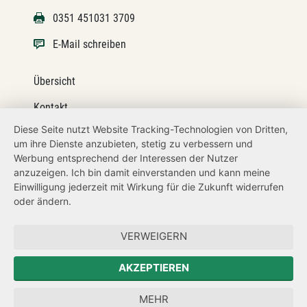
0351 451031 3709
E-Mail schreiben
Übersicht
Kontakt
Diese Seite nutzt Website Tracking-Technologien von Dritten,
Impressum
um ihre Dienste anzubieten, stetig zu verbessern und
Werbung entsprechend der Interessen der Nutzer
Datenschutz
anzuzeigen. Ich bin damit einverstanden und kann meine
Transparenzanspruch
Einwilligung jederzeit mit Wirkung für die Zukunft widerrufen
oder ändern.
Hinweisgeberschutz
VERWEIGERN
Zum Sächsischen Landtag
AKZEPTIEREN
Forum Mitteleuropa
MEHR
Der Sächsische Integrationsbeauftragte