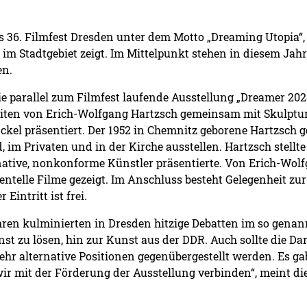
as 36. Filmfest Dresden unter dem Motto „Dreaming Utopia“, 
im Stadtgebiet zeigt. Im Mittelpunkt stehen in diesem Jah
en.
ie parallel zum Filmfest laufende Ausstellung „Dreamer 20
beiten von Erich-Wolfgang Hartzsch gemeinsam mit Skulptur
kel präsentiert. Der 1952 in Chemnitz geborene Hartzsch g
m Privaten und in der Kirche ausstellen. Hartzsch stellte
ternative, nonkonforme Künstler präsentierte. Von Erich-Wo
ntelle Filme gezeigt. Im Anschluss besteht Gelegenheit zu
Eintritt ist frei.
hren kulminierten in Dresden hitzige Debatten im so genann
st zu lösen, hin zur Kunst aus der DDR. Auch sollte die Dars
hr alternative Positionen gegenübergestellt werden. Es gab
 wir mit der Förderung der Ausstellung verbinden“, meint d