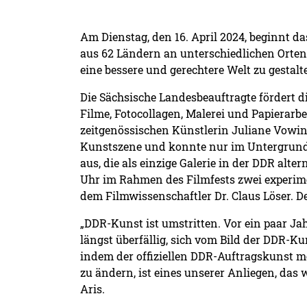
Am Dienstag, den 16. April 2024, beginnt d
aus 62 Ländern an unterschiedlichen Orten 
eine bessere und gerechtere Welt zu gestalt
Die Sächsische Landesbeauftragte fördert d
Filme, Fotocollagen, Malerei und Papierar
zeitgenössischen Künstlerin Juliane Vowinc
Kunstszene und konnte nur im Untergrund, i
aus, die als einzige Galerie in der DDR al
Uhr im Rahmen des Filmfests zwei experime
dem Filmwissenschaftler Dr. Claus Löser. Der 
„DDR-Kunst ist umstritten. Vor ein paar Ja
längst überfällig, sich vom Bild der DDR-Kun
indem der offiziellen DDR-Auftragskunst me
zu ändern, ist eines unserer Anliegen, das
Aris.