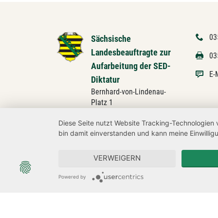
03
Sächsische
Landesbeauftragte zur
03
Aufarbeitung der SED-
E-
Diktatur
Bernhard-von-Lindenau-
Platz 1
01067 Dresden
Diese Seite nutzt Website Tracking-Technologien 
bin damit einverstanden und kann meine Einwilligu
Besucheradresse:
Devrientstraße 1
01067 Dresden
VERWEIGERN
Powered by