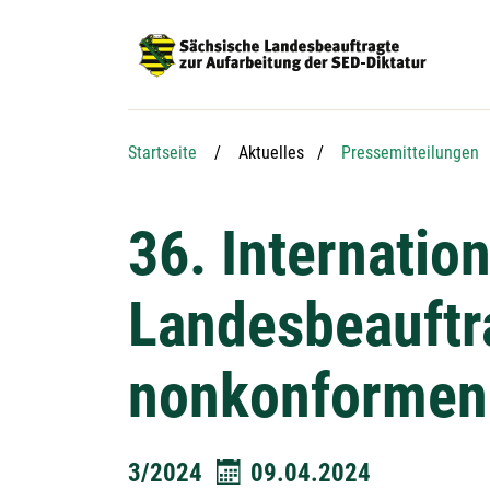
Hauptnavigation
Hauptinhalt
Service
Startseite
Aktuelles
Pressemitteilungen
36. Internatio
Landesbeauftra
nonkonformen 
3/2024
09.04.2024