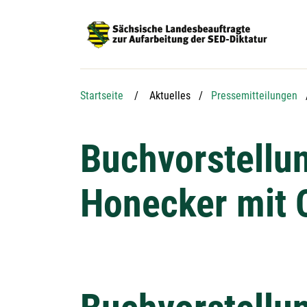
Hauptnavigation
Hauptinhalt
Service
Startseite
Aktuelles
Pressemitteilungen
Buchvorstellu
Honecker mit 