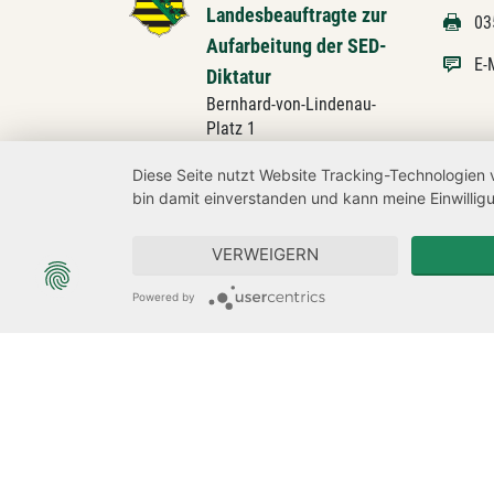
Landesbeauftragte zur
03
Aufarbeitung der SED-
E-
Diktatur
Bernhard-von-Lindenau-
Platz 1
01067 Dresden
Diese Seite nutzt Website Tracking-Technologien 
bin damit einverstanden und kann meine Einwilligu
Besucheradresse:
Devrientstraße 1
01067 Dresden
VERWEIGERN
Powered by