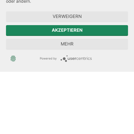
oder ändern.
Hinweisgeberschutz
VERWEIGERN
Zum Sächsischen Landtag
AKZEPTIEREN
Forum Mitteleuropa
MEHR
Der Sächsische Integrationsbeauftragte
Powered by