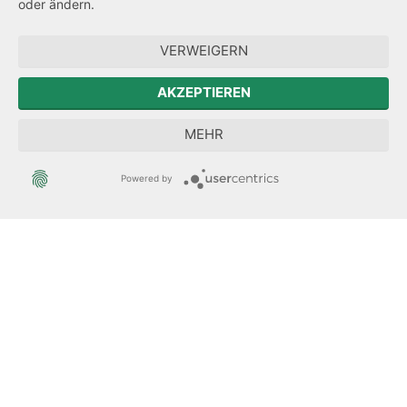
oder ändern.
Hinweisgeberschutz
VERWEIGERN
Zum Sächsischen Landtag
AKZEPTIEREN
Forum Mitteleuropa
MEHR
Der Sächsische Integrationsbeauftragte
Powered by