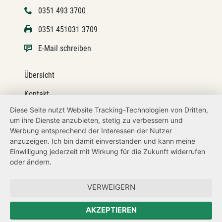
0351 493 3700
0351 451031 3709
E-Mail schreiben
Übersicht
Kontakt
Diese Seite nutzt Website Tracking-Technologien von Dritten,
Impressum
um ihre Dienste anzubieten, stetig zu verbessern und
Werbung entsprechend der Interessen der Nutzer
Datenschutz
anzuzeigen. Ich bin damit einverstanden und kann meine
Transparenzanspruch
Einwilligung jederzeit mit Wirkung für die Zukunft widerrufen
oder ändern.
Hinweisgeberschutz
VERWEIGERN
Zum Sächsischen Landtag
AKZEPTIEREN
Forum Mitteleuropa