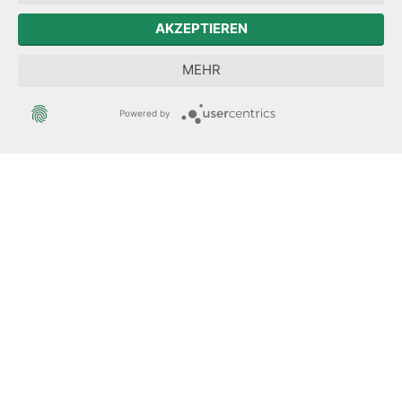
Zum Sächsischen Landtag
AKZEPTIEREN
Forum Mitteleuropa
MEHR
Der Sächsische Integrationsbeauftragte
Powered by