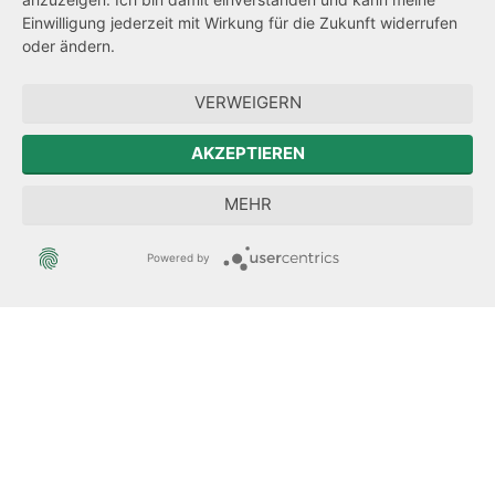
Transparenzanspruch
Einwilligung jederzeit mit Wirkung für die Zukunft widerrufen
oder ändern.
Hinweisgeberschutz
VERWEIGERN
Zum Sächsischen Landtag
AKZEPTIEREN
Forum Mitteleuropa
MEHR
Der Sächsische Integrationsbeauftragte
Powered by