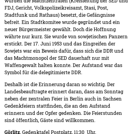
wurden die Machtzentralen (Kreisleitung der SED und
FDJ, Gericht, Volkspolizei­kreisamt, Stasi, Post,
Stadtfunk und Rathaus) besetzt, die Gefängnisse
befreit. Ein Stadtkomitee wurde gegründet und ein
neuer Bürgermeister gewählt. Doch die Hoffnung
währte nur kurz. Sie wurde von sowjetischen Panzern
erstickt. Der 17. Juni 1953 und das Eingreifen der
Sowjets war ein Beweis dafür, dass sich die DDR und
das Machtmonopol der SED dauerhaft nur mit
Waffengewalt halten konnte. Der Aufstand war das
Symbol für die delegitimierte DDR.
Deshalb ist die Erinnerung daran so wichtig. Der
Landesbeauftragte erinnert daran, dass am Sonn­tag
neben der zentralen Feier in Berlin auch in Sachsen
Gedenkfeiern stattfinden, die an den Auf­stand
erinnern und der Opfer gedenken. Die Feierstunden
sind öffentlich, Gäste sind willkommen.
Görlitz
, Gedenktafel Postplatz, 11:30 Uhr,