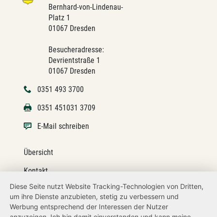
Bernhard-von-Lindenau-
Platz 1
01067 Dresden
Besucheradresse:
Devrientstraße 1
01067 Dresden
0351 493 3700
0351 451031 3709
E-Mail schreiben
Übersicht
Kontakt
Diese Seite nutzt Website Tracking-Technologien von Dritten,
Impressum
um ihre Dienste anzubieten, stetig zu verbessern und
Werbung entsprechend der Interessen der Nutzer
Datenschutz
anzuzeigen. Ich bin damit einverstanden und kann meine