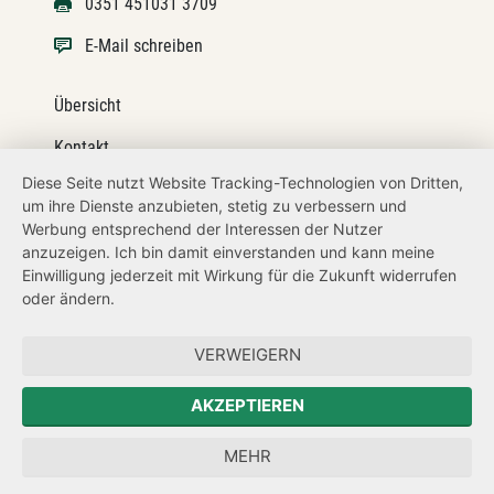
0351 451031 3709
E-Mail schreiben
Übersicht
Kontakt
Diese Seite nutzt Website Tracking-Technologien von Dritten,
Impressum
um ihre Dienste anzubieten, stetig zu verbessern und
Werbung entsprechend der Interessen der Nutzer
Datenschutz
anzuzeigen. Ich bin damit einverstanden und kann meine
Transparenzanspruch
Einwilligung jederzeit mit Wirkung für die Zukunft widerrufen
oder ändern.
Hinweisgeberschutz
VERWEIGERN
Zum Sächsischen Landtag
AKZEPTIEREN
Forum Mitteleuropa
MEHR
Der Sächsische Integrationsbeauftragte