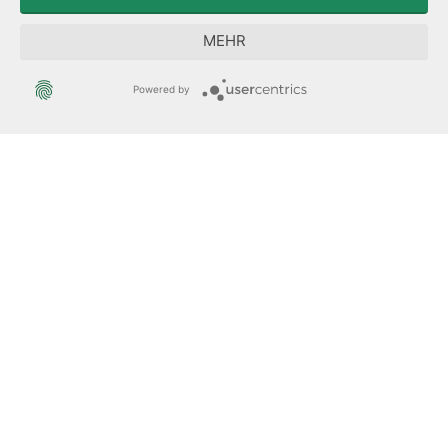
Forum Mitteleuropa
MEHR
Der Sächsische Integrationsbeauftragte
Powered by