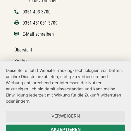
01067 Dresden
0351 493 3700
0351 451031 3709
E-Mail schreiben
Übersicht
Kontakt
Diese Seite nutzt Website Tracking-Technologien von Dritten,
Impressum
um ihre Dienste anzubieten, stetig zu verbessern und
Werbung entsprechend der Interessen der Nutzer
Datenschutz
anzuzeigen. Ich bin damit einverstanden und kann meine
Transparenzanspruch
Einwilligung jederzeit mit Wirkung für die Zukunft widerrufen
oder ändern.
Hinweisgeberschutz
VERWEIGERN
Zum Sächsischen Landtag
AKZEPTIEREN