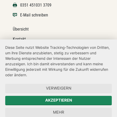
0351 451031 3709
E-Mail schreiben
Übersicht
Kontakt
Diese Seite nutzt Website Tracking-Technologien von Dritten,
Impressum
um ihre Dienste anzubieten, stetig zu verbessern und
Werbung entsprechend der Interessen der Nutzer
Datenschutz
anzuzeigen. Ich bin damit einverstanden und kann meine
Transparenzanspruch
Einwilligung jederzeit mit Wirkung für die Zukunft widerrufen
oder ändern.
Hinweisgeberschutz
VERWEIGERN
Zum Sächsischen Landtag
AKZEPTIEREN
Forum Mitteleuropa
MEHR
Der Sächsische Integrationsbeauftragte