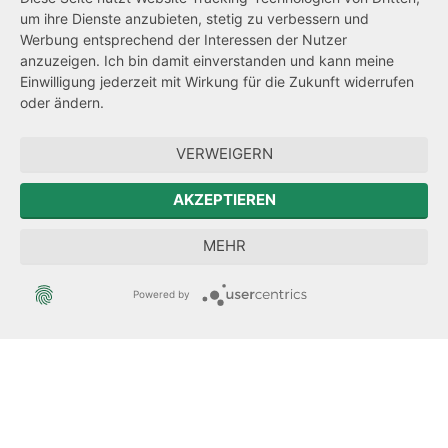
Impressum
um ihre Dienste anzubieten, stetig zu verbessern und
Werbung entsprechend der Interessen der Nutzer
Datenschutz
anzuzeigen. Ich bin damit einverstanden und kann meine
Transparenzanspruch
Einwilligung jederzeit mit Wirkung für die Zukunft widerrufen
oder ändern.
Hinweisgeberschutz
VERWEIGERN
Zum Sächsischen Landtag
AKZEPTIEREN
Forum Mitteleuropa
MEHR
Der Sächsische Integrationsbeauftragte
Powered by