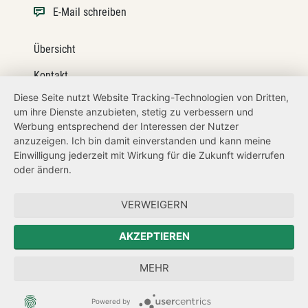
E-Mail schreiben
Übersicht
Kontakt
Diese Seite nutzt Website Tracking-Technologien von Dritten,
Impressum
um ihre Dienste anzubieten, stetig zu verbessern und
Werbung entsprechend der Interessen der Nutzer
Datenschutz
anzuzeigen. Ich bin damit einverstanden und kann meine
Transparenzanspruch
Einwilligung jederzeit mit Wirkung für die Zukunft widerrufen
oder ändern.
Hinweisgeberschutz
VERWEIGERN
Zum Sächsischen Landtag
AKZEPTIEREN
Forum Mitteleuropa
MEHR
Der Sächsische Integrationsbeauftragte
Powered by