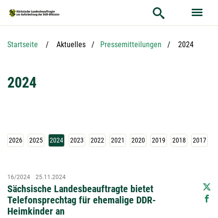
Hauptnavigation
Hauptinhalt
Service
Aktuelle Seit
Startseite
Aktuelles
Pressemitteilungen
2024
2024
2026
2025
2024
2023
2022
2021
2020
2019
2018
2017
2
16/2024
25.11.2024
Sächsische Landesbeauftragte bietet
Telefonsprechtag für ehemalige DDR-
Heimkinder an