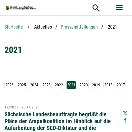
Hauptnavigation
Hauptinhalt
Service
Aktuelle Seit
Startseite
Aktuelles
Pressemitteilungen
2021
2021
2026
2025
2024
2023
2022
2021
2020
2019
2018
2017
2
17/2021
26.11.2021
Sächsische Landesbeauftragte begrüßt die
Pläne der Ampelkoalition im Hinblick auf die
Aufarbeitung der SED-Diktatur und die