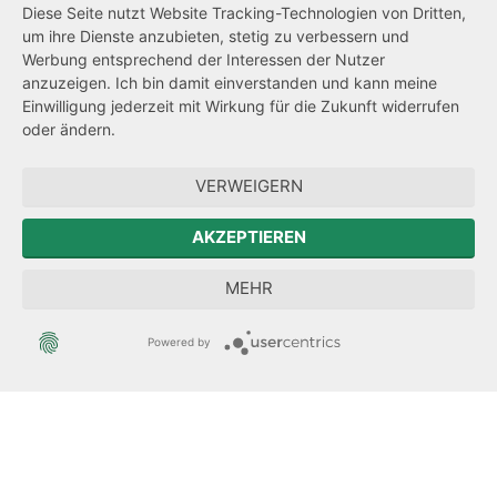
Diese Seite nutzt Website Tracking-Technologien von Dritten,
Impressum
um ihre Dienste anzubieten, stetig zu verbessern und
Werbung entsprechend der Interessen der Nutzer
Datenschutz
anzuzeigen. Ich bin damit einverstanden und kann meine
Transparenzanspruch
Einwilligung jederzeit mit Wirkung für die Zukunft widerrufen
oder ändern.
Hinweisgeberschutz
VERWEIGERN
Zum Sächsischen Landtag
AKZEPTIEREN
Forum Mitteleuropa
MEHR
Der Sächsische Integrationsbeauftragte
Powered by