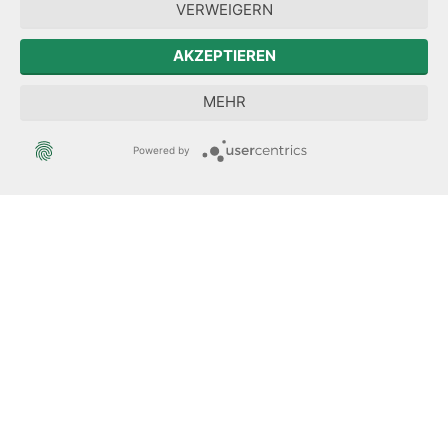
VERWEIGERN
Zum Sächsischen Landtag
AKZEPTIEREN
Forum Mitteleuropa
MEHR
Der Sächsische Integrationsbeauftragte
Powered by