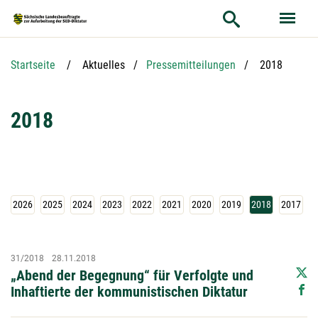
Hauptnavigation
Hauptinhalt
Service
Aktuelle Seit
Startseite
Aktuelles
Pressemitteilungen
2018
2018
2026
2025
2024
2023
2022
2021
2020
2019
2018
2017
2
31/2018
28.11.2018
„Abend der Begegnung“ für Verfolgte und
Inhaftierte der kommunistischen Diktatur